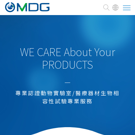
關於麥德凱
臨床前試驗委託
WE CARE About Your
PRODUCTS
測試與服務
醫療器材
新藥研發試驗
專業認證動物實驗室/醫療器材生物相
細胞治療、藥品
容性試驗專業服務
化學品
農業、環境用藥
食品