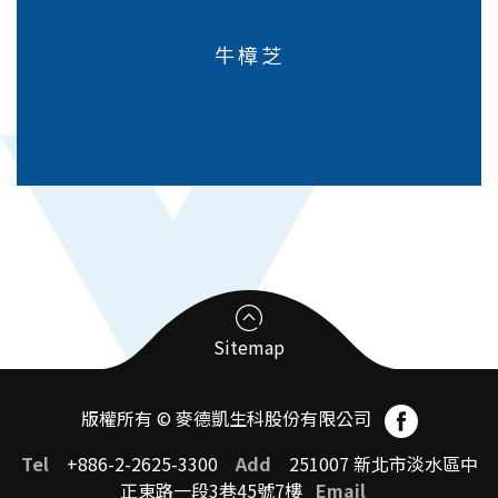
牛樟芝
Sitemap
版權所有 © 麥德凱生科股份有限公司
臨床前試驗受託CRO
Tel
+886-2-2625-3300
Add
251007 新北市淡水區中
正東路一段3巷45號7樓
Email