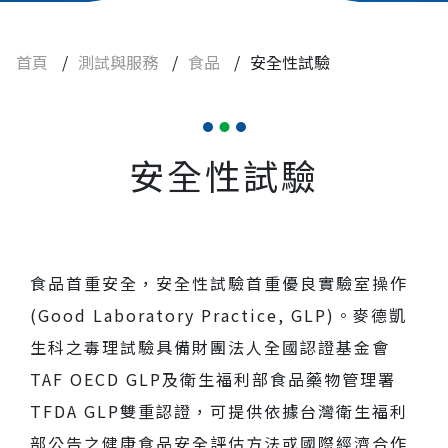
功效性試驗
安全性試驗
首頁
/
測試與服務
/
食品
/
安全性試驗
健康食品
非傳統性食品原料
安全性試驗
牛樟芝
安定性試驗
查驗登記
食品首重安全，安全性試驗首重優良實驗室操作
實驗動物與設備
(Good Laboratory Practice, GLP)。麥德凱
生科之毒理試驗具備財團法人全國認證基金會
焦點訊息
TAF OECD GLP及衛生福利部食品藥物管理署
TFDA GLP雙重認證，可提供依據台灣衛生福利
常見問題
部公告之健康食品安全評估方法或國際經濟合作