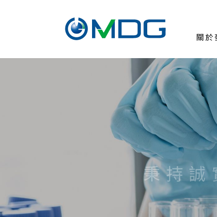
關於
關於麥德凱
臨床前試驗委託
測試與服務
焦點訊息
常見問題
秉持誠
人才招募
聯絡我們