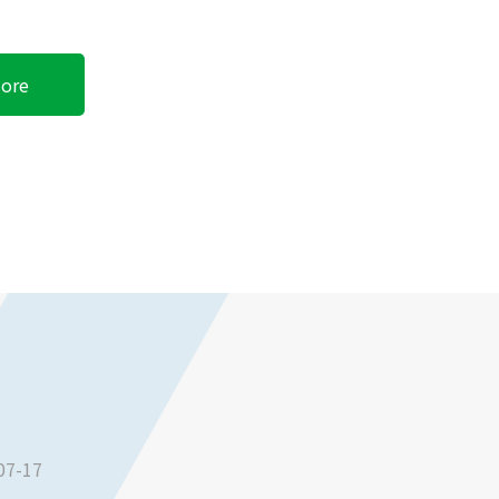
ore
07-17