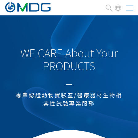
關於麥德凱
臨床前試驗委託
WE CARE About Your
PRODUCTS
測試與服務
焦點訊息
專業認證動物實驗室/醫療器材生物相
熱門焦點
容性試驗專業服務
醫療器材
化學品
農藥及環境用藥