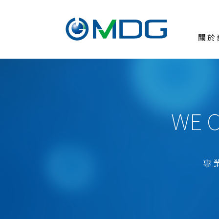
關於
關於麥德凱
臨床前試驗委託
測試與服務
WE C
醫療器材
新藥研發試驗
細胞治療、藥品
專
化學品
農業、環境用藥
食品