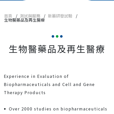
細胞治療、藥品
首頁
/
測試與服務
/
新藥研發試驗
/
化學品
生物醫藥品及再生醫療
農業、環境用藥
食品
生物醫藥品及再生醫療
查驗登記
實驗動物與設備
焦點訊息
Experience in Evaluation of
Biopharmaceuticals and Cell and Gene
常見問題
Therapy Products
人才招募
Over 2000 studies on biopharmaceuticals
聯絡我們