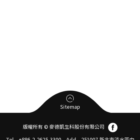
Sitemap
版權所有 © 麥德凱生科股份有限公司
臨床前試驗受託CRO
Tel
+886-2-2625-3300
Add
251007 新北市淡水區中