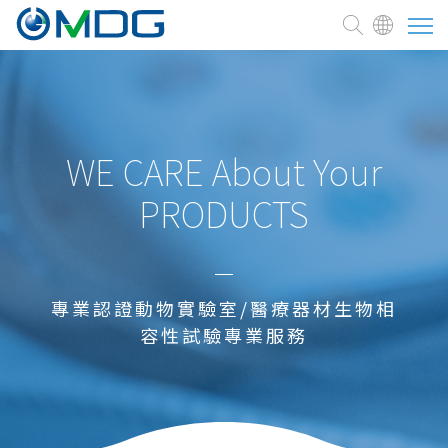
關於麥德凱
臨床前試驗委託
WE CARE About Your
品質保證
PRODUCTS
評估實績
委託流程
專業認證動物實驗室/醫療器材生物相
測試與服務
容性試驗專業服務
焦點訊息
常見問題