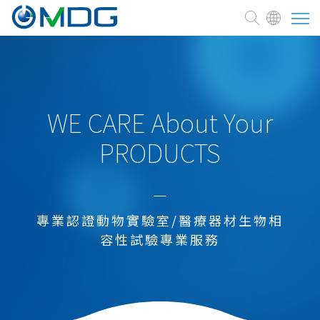
關於麥德凱
臨床前試驗委託
WE CARE About Your
PRODUCTS
測試與服務
醫療器材
新藥研發試驗
專業認證動物實驗室/醫療器材生物相
細胞治療、藥品
容性試驗專業服務
化學品
既有化學品
新化學品