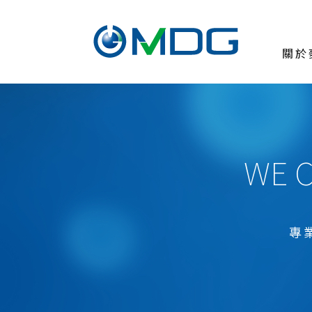
關於
關於麥德凱
臨床前試驗委託
測試與服務
WE C
醫療器材
ISO 10993生物相容性試驗
ISO 10993-1風險導向之生物評估
專
ISO 10993-17毒理風險評估
ISO 10993-18醫療器材化學表徵
醫療等級原料評估試驗USP 88