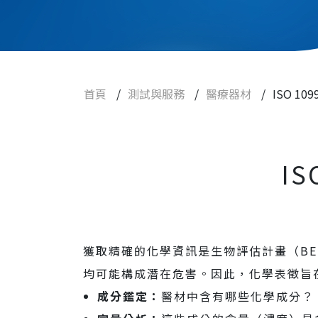
功效性試驗
滅菌試驗
新藥研發試驗
首頁
/
測試與服務
/
醫療器材
/
ISO 1
細胞治療、藥品
化學品
農業、環境用藥
I
食品
查驗登記
實驗動物與設備
獲取精確的化學資訊是生物評估計畫（B
均可能構成潛在危害。因此，化學表徵旨
焦點訊息
成分鑑定：
醫材中含有哪些化學成分？
常見問題