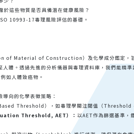
多少？
露於這些物質是否具備潛在健康風險？
 10993-17毒理風險評估的基礎。
on of Material of Construction）及化
人體。透過先進的分析儀器與毒理資料庫，我們能精準識別高
26），例如人體致癌物。
險導向的化學表徵策略：
d Threshold），如毒理學關注閾值（Threshold of T
ation Threshold, AET）：
以AET作為篩選基準