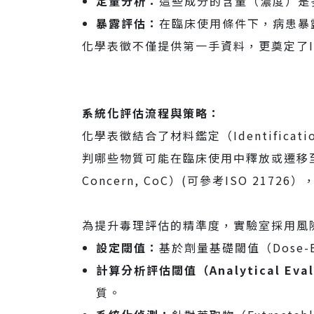
定量分析：
這些成分的含量（濃度）是
暴露評估：
在臨床使用條件下，病患暴
人才招募
化學表徵不僅提供第一手資料，更奠定了ISO
聯絡我們
系統化評估流程與策略：
化學表徵結合了材料鑑定（Identificati
判哪些物質可能在臨床使用中釋放或遷移至
Concern, CoC）(可參考ISO 217
為提升毒理評估的精準度，實驗室採用風
設定閾值：
基於劑量基礎閾值（Dose-Base
計算分析評估閾值（Analytical Evalu
質。