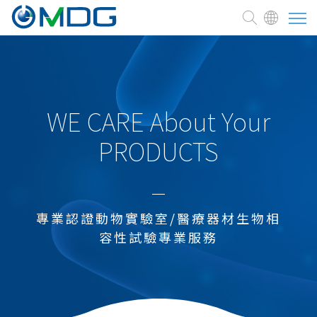
關於麥德凱
臨床前試驗委託
WE CARE About Your
PRODUCTS
測試與服務
焦點訊息
專業認證動物實驗室/醫療器材生物相
熱門焦點
容性試驗專業服務
醫療器材
化學品
農藥及環境用藥