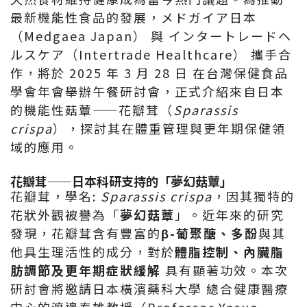
最新機能性食品的發展，メドガイア日本
（Medgaea Japan） 與 インタートレードヘ
ルスケア（Intertrade Healthcare） 攜手合
作，將於 2025 年 3 月 28 日 在台灣保健食品
學會年會舉辦午餐研討會，正式介紹來自日本
的機能性菇蕈——花瓣茸（
Sparassis
crispa
），探討其在體重管理與更年期保健領
域的應用。
花瓣茸——日本科研支持的「夢幻菇蕈」
花瓣茸，學名:
Sparassis crispa
，因其獨特的
花狀外觀被譽為「
夢幻菇蕈
」。近年來的研究
發現，花瓣茸含有豐富的
β-葡聚醣、多酚
與其
他具生理活性的成分，對於
體脂控制、內臟脂
肪調節及更年期症狀緩解
具有顯著功效。本次
研討會將邀請日本橫濱藥科大學 總合健康醫療