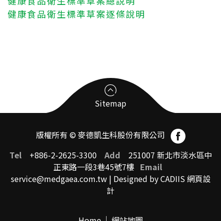
健康食品衛生標準草案總說明
健康食品衛生標準草案逐條說明
Sitemap
版權所有 © 麥德凱生科股份有限公司
臨床前試驗受託CRO
Tel
+886-2-2625-3300
Add
251007 新北市淡水區中
正東路一段3巷45號7樓
Email
service@medgaea.com.tw
| Designed by CADIIS
網頁設
臨床前試驗中心簡介
計
國際認證
Home
網站地圖