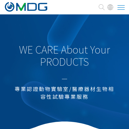
關於麥德凱
臨床前試驗委託
WE CARE About Your
PRODUCTS
測試與服務
焦點訊息
專業認證動物實驗室/醫療器材生物相
熱門焦點
容性試驗專業服務
醫療器材
化學品
農藥及環境用藥